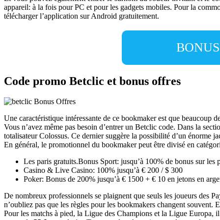
appareil: à la fois pour PC et pour les gadgets mobiles. Pour la commo
télécharger l’application sur Android gratuitement.
BONUS
Code promo Betclic et bonus offres
Une caractéristique intéressante de ce bookmaker est que beaucoup de 
Vous n’avez même pas besoin d’entrer un Betclic code. Dans la sectio
totalisateur Colossus. Ce dernier suggère la possibilité d’un énorme ja
En général, le promotionnel du bookmaker peut être divisé en catégori
Les paris gratuits.Bonus Sport: jusqu’à 100% de bonus sur les 
Casino & Live Casino: 100% jusqu’à € 200 / $ 300
Poker: Bonus de 200% jusqu’à € 1500 + € 10 en jetons en argen
De nombreux professionnels se plaignent que seuls les joueurs des P
n’oubliez pas que les règles pour les bookmakers changent souvent. Et 
Pour les matchs à pied, la Ligue des Champions et la Ligue Europa, il