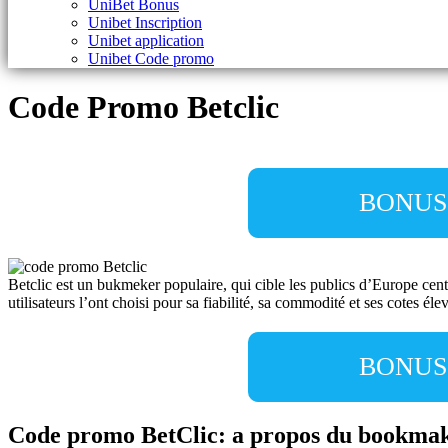
UniBet Bonus
Unibet Inscription
Unibet application
Unibet Сode promo
Code Promo Betclic
BONUS
Betclic est un bukmeker populaire, qui cible les publics d’Europe cent
utilisateurs l’ont choisi pour sa fiabilité, sa commodité et ses cotes éle
BONUS
Code promo BetClic: a propos du bookma