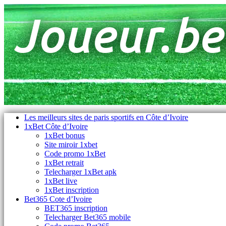
Les meilleurs sites de paris sportifs en Côte d’Ivoire
1xBet Côte d’Ivoire
1xBet bonus
Site miroir 1xbet
Code promo 1xBet
1xBet retrait
Telecharger 1xBet apk
1xBet live
1xBet inscription
Bet365 Сote d’Ivoire
BET365 inscription
Telecharger Bet365 mobile