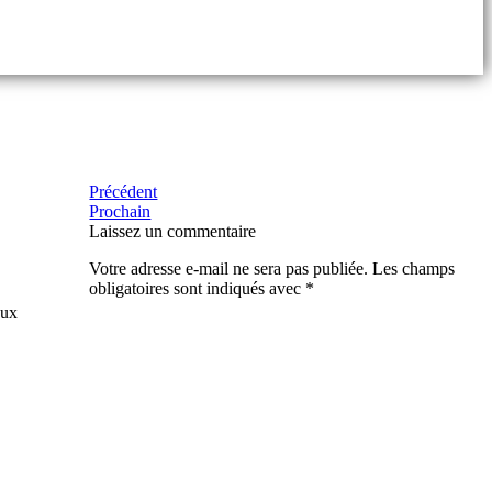
Précédent
Prochain
Laissez un commentaire
Votre adresse e-mail ne sera pas publiée.
Les champs
obligatoires sont indiqués avec
*
eux