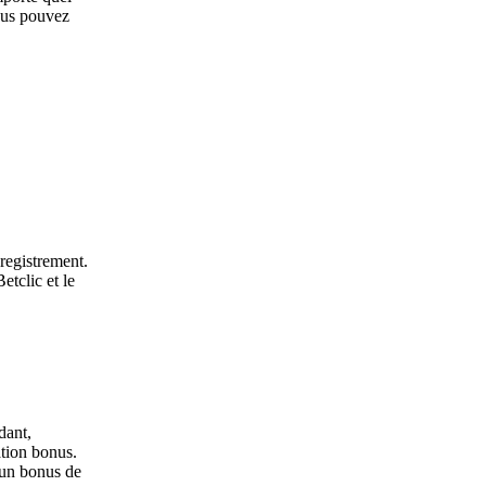
vous pouvez
registrement.
tclic et le
dant,
ation bonus.
 un bonus de