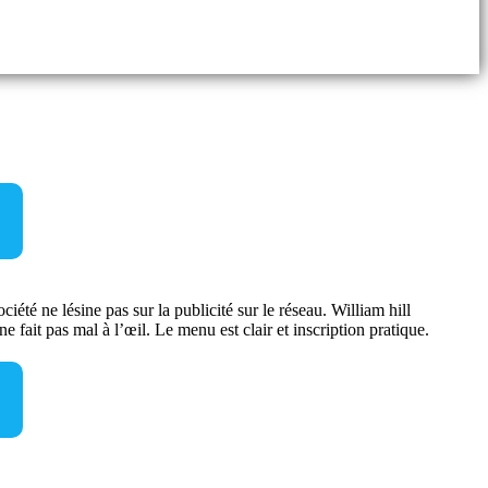
été ne lésine pas sur la publicité sur le réseau. William hill
 fait pas mal à l’œil. Le menu est clair et inscription pratique.