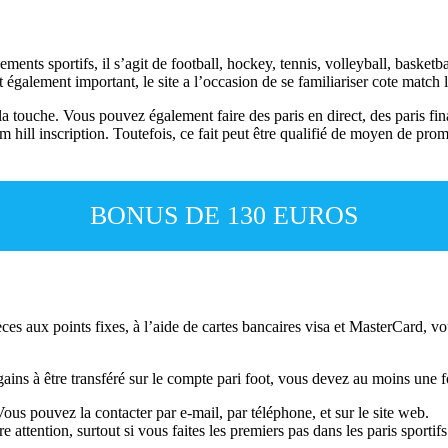
ements sportifs, il s’agit de football, hockey, tennis, volleyball, basketba
 également important, le site a l’occasion de se familiariser cote match le
a touche. Vous pouvez également faire des paris en direct, des paris finan
 hill inscription. Toutefois, ce fait peut être qualifié de moyen de prom
BONUS DE 130 EUROS
èces aux points fixes, à l’aide de cartes bancaires visa et MasterCard,
gains à être transféré sur le compte pari foot, vous devez au moins une f
ous pouvez la contacter par e-mail, par téléphone, et sur le site web.
e attention, surtout si vous faites les premiers pas dans les paris sportifs