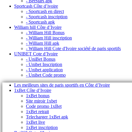
- BetStars apk
Sportcash Côte d’ivoire
- Sportcash en direct
- Sportcash inscription
- Sportcash apk
William hill Côte d’Ivoire
- William Hill Bonus
- William Hill inscription
- William Hill apk
- William Hill Cote d'Ivoire société de paris sportifs
UNIBET Cote d’Ivoire
- UniBet Bonus
- Unibet Inscription
- Unibet application
- Unibet Сode promo
Les meilleurs sites de paris sportifs en Côte d’Ivoire
1xBet Côte d’Ivoire
1xBet bonus
Site miroir 1xbet
Code promo 1xBet
1xBet retrait
Telecharger 1xBet apk
1xBet live
1xBet inscription