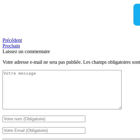
Précédent
Prochain
Laissez un commentaire
Votre adresse e-mail ne sera pas publiée.
Les champs obligatoires son