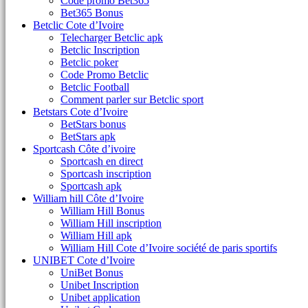
Code promo Bet365
Bet365 Bonus
Betclic Cote d’Ivoire
Telecharger Betclic apk
Betclic Inscription
Betclic poker
Code Promo Betclic
Betclic Football
Comment parler sur Betclic sport
Betstars Cote d’Ivoire
BetStars bonus
BetStars apk
Sportcash Côte d’ivoire
Sportcash en direct
Sportcash inscription
Sportcash apk
William hill Côte d’Ivoire
William Hill Bonus
William Hill inscription
William Hill apk
William Hill Cote d’Ivoire société de paris sportifs
UNIBET Cote d’Ivoire
UniBet Bonus
Unibet Inscription
Unibet application