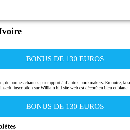
Ivoire
BONUS DE 130 EUROS
rd, de bonnes chances par rapport à d’autres bookmakers. En outre, la soci
it. inscription sur William hill site web est décoré en bleu et blanc, ne
BONUS DE 130 EUROS
plètes