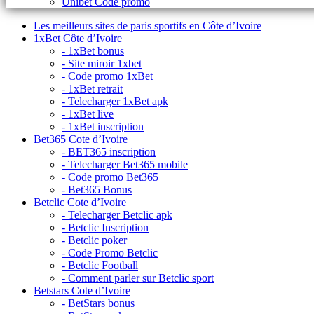
Unibet Сode promo
Les meilleurs sites de paris sportifs en Côte d’Ivoire
1xBet Côte d’Ivoire
- 1xBet bonus
- Site miroir 1xbet
- Code promo 1xBet
- 1xBet retrait
- Telecharger 1xBet apk
- 1xBet live
- 1xBet inscription
Bet365 Сote d’Ivoire
- BET365 inscription
- Telecharger Bet365 mobile
- Code promo Bet365
- Bet365 Bonus
Betclic Cote d’Ivoire
- Telecharger Betclic apk
- Betclic Inscription
- Betclic poker
- Code Promo Betclic
- Betclic Football
- Comment parler sur Betclic sport
Betstars Cote d’Ivoire
- BetStars bonus