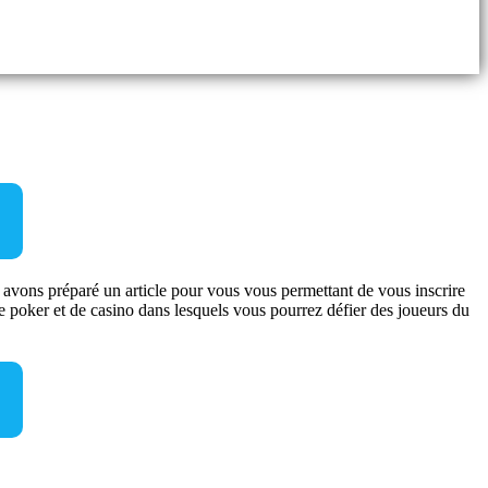
us avons préparé un article pour vous vous permettant de vous inscrire
 de poker et de casino dans lesquels vous pourrez défier des joueurs du