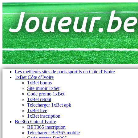
Les meilleurs sites de paris sportifs en Côte d’Ivoire
1xBet Côte d’Ivoire
1xBet bonus
Site miroir 1xbet
Code promo 1xBet
1xBet retrait
Telecharger 1xBet apk
1xBet live
1xBet inscription
Bet365 Сote d’Ivoire
BET365 inscription
Telecharger Bet365 mobile