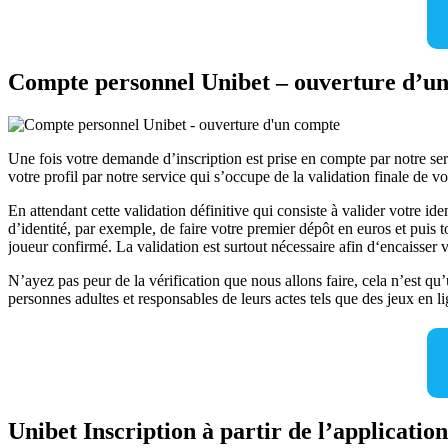
Compte personnel Unibet – ouverture d’u
Une fois votre demande d’inscription est prise en compte par notre ser
votre profil par notre service qui s’occupe de la validation finale de 
En attendant cette validation définitive qui consiste à valider votre id
d’identité, par exemple, de faire votre premier dépôt en euros et puis t
joueur confirmé. La validation est surtout nécessaire afin d‘encaisser
N’ayez pas peur de la vérification que nous allons faire, cela n’est qu
personnes adultes et responsables de leurs actes tels que des jeux en l
Unibet Inscription à partir de l’applicatio